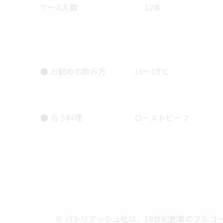
ケース入数
12本
● お勧めの飲み方
16～18℃
● 合う料理
ローストビーフ
パトリアッシュ社は、18世紀創業のブルゴ