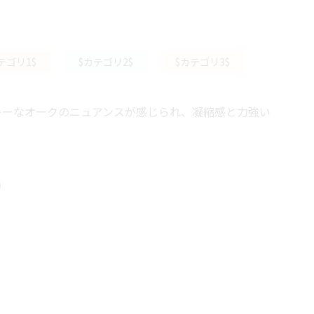
テゴリ1$
$カテゴリ2$
$カテゴリ3$
キーなオークのニュアンスが感じられ、凝縮感と力強い
。