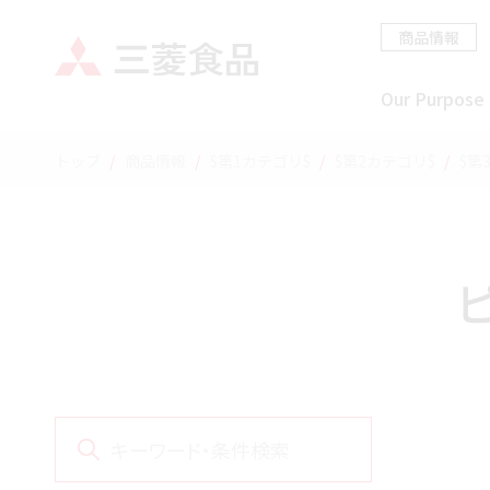
商品情報
Our Purpose
トップ
商品情報
$第1カテゴリ$
$第2カテゴリ$
$第
キーワード・条件検索