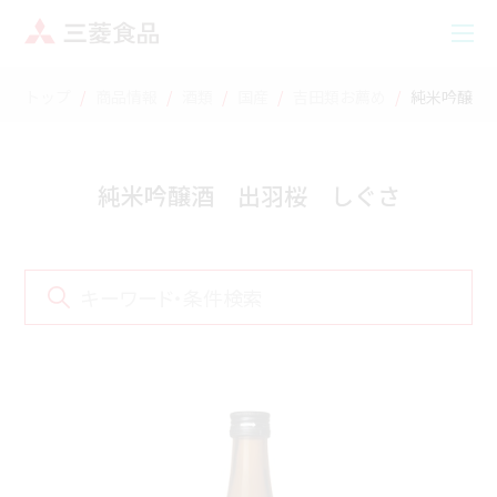
トップ
商品情報
酒類
国産
吉田類お薦め
純米吟醸酒
純米吟醸酒 出羽桜 しぐさ
キーワード・条件検索