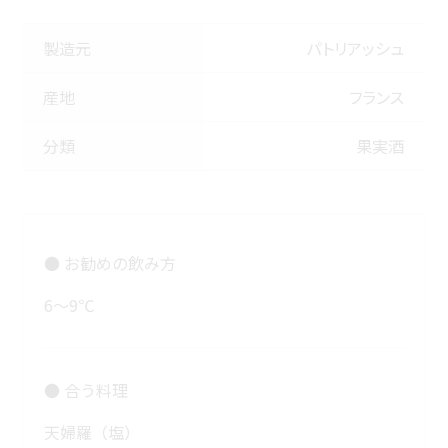
製造元
パトリアッシュ
産地
フランス
分類
果実酒
● お勧めの飲み方
6～9℃
● 合う料理
天婦羅（塩）