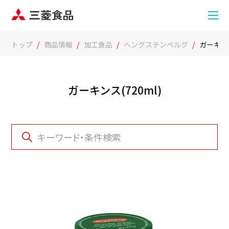
トップ
商品情報
加工食品
ヘングステンベルグ
ガーキンス
ガーキンス(720ml)
キーワード・条件検索