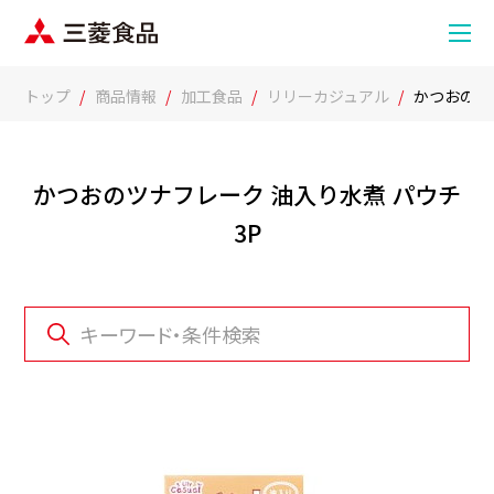
トップ
商品情報
加工食品
リリーカジュアル
かつおのツ
かつおのツナフレーク 油入り水煮 パウチ
3P
キーワード・条件検索