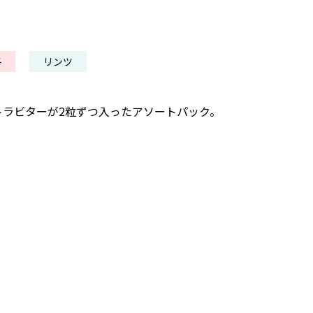
子
リンツ
トラビターが2粒ずつ入ったアソートパック。