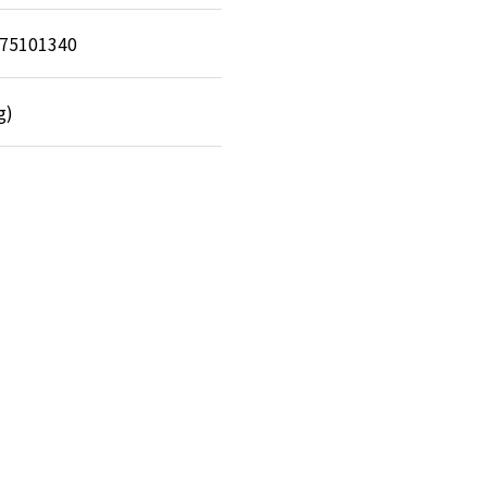
75101340
g)