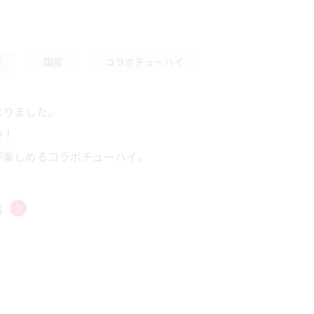
類
国産
コラボチューハイ
なりました。
い！
が楽しめるコラボチューハイ。
覧