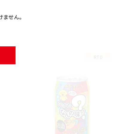
けません。
RTD
RTD