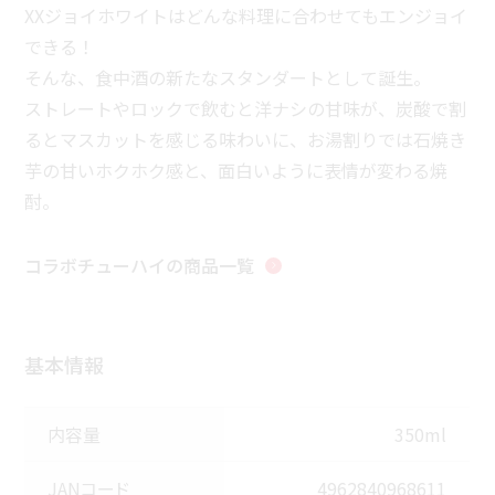
XXジョイホワイトはどんな料理に合わせてもエンジョイ
できる！
そんな、食中酒の新たなスタンダートとして誕生。
ストレートやロックで飲むと洋ナシの甘味が、炭酸で割
るとマスカットを感じる味わいに、お湯割りでは石焼き
芋の甘いホクホク感と、面白いように表情が変わる焼
酎。
コラボチューハイ
の商品一覧
基本情報
内容量
350ml
JANコード
4962840968611