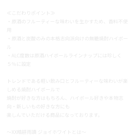
≪こだわりポイント≫
・原酒のフルーティーな味わいを生かすため、香料不使
用
・原酒と炭酸のみの本格志向派向けの無糖焼酎ハイボー
ル
・ALC度数は原酒ハイボールラインナップには珍しく
５％に設定
トレンドである軽い飲み口とフルーティーな味わいが楽
しめる焼酎ハイボールで
焼酎が好きな方はもちろん、ハイボール好きや本物志
向・新しいもの好きな方にも
楽しんでいただける商品になっております。
～XX晴耕雨讀 ジョイホワイトとは～