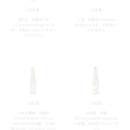
日本酒
日本酒
澤乃井 本醸造大辛
七賢 本醸造/Shichiken
口/Sawanoi Honjyozo/泽
Honjyozo/七贤 本酿造/시
井 本酿造/사와노이 혼죠조
치켄 혼죠조
다이카라구치
日本酒
日本酒
ほまれ麒麟 淡麗辛
長者盛 本醸
口/Homarekirin Ordinary
造/Chojyazakari Honjyozo/
sake/ほまれ长颈鹿 干净辛
长者盛 本酿造/쵸자모리 혼
辣/호마레 기린 라이트 드라이
죠조