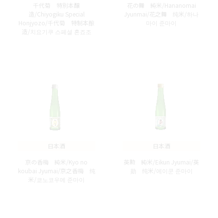
千代菊 特別本醸
花の舞 純米/Hananomai
造/Chiyogiku Special
Jyunmai/花之舞 纯米/하나
Honjyozo/千代菊 特制本酿
마이 준마이
造/치요기쿠 스페셜 혼죠조
日本酒
日本酒
京の香梅 純米/Kyo no
英勲 純米/Eikun Jyumai/英
koubai Jyumai/京之香梅 纯
勋 纯米/에이쿤 준마이
米/쿄노코우메 준마이