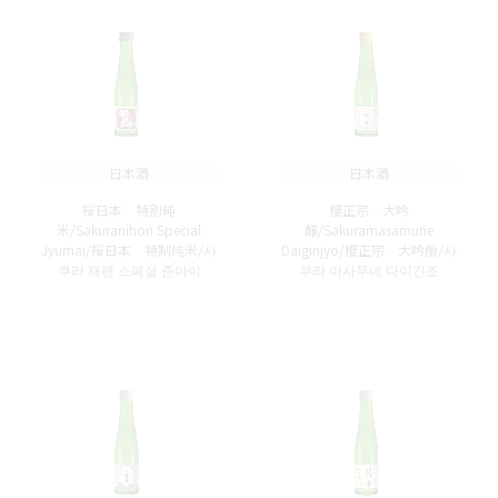
日本酒
日本酒
桜日本 特別純
櫻正宗 大吟
米/Sakuranihon Special
醸/Sakuramasamune
Jyumai/桜日本 特制纯米/사
Daiginjyo/櫻正宗 大吟酿/사
쿠라 재팬 스페셜 준마이
쿠라 마사무네 다이긴조