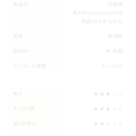
製造元
白龍酒
造/Hakuryusyuzo/白龙
酒造/하쿠류 양조장
産地
新潟県
原材料
米、米麹
アルコール度数
15～16％
辛さ
★ ★ ★ ☆ ☆
すっきり感
★ ★ ★ ☆ ☆
香りの強さ
★ ★ ☆ ☆ ☆