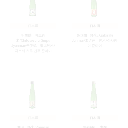
日本酒
日本酒
千歳鶴 吟風純
あさ開 純米/Asabiraki
米/Chitosezuru Ginpu
Junmai/あさ开 纯米/아사카
Jyunmai/千岁鹤 银风纯米/
이 준마이
치토세 츠루 긴푸 준마이
日本酒
日本酒
爛漫 純米/Ranman
銀嶺月山 本醸