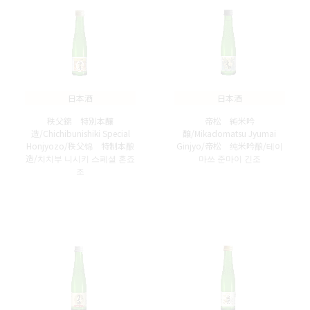
日本酒
日本酒
秩父錦 特別本醸
帝松 純米吟
造/Chichibunishiki Special
醸/Mikadomatsu Jyumai
Honjyozo/秩父锦 特制本酿
Ginjyo/帝松 纯米吟酿/테이
造/치치부 니시키 스페셜 혼죠
마쓰 준마이 긴조
조