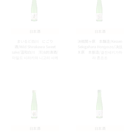
日本酒
日本酒
まいるど白川 にごり
決戦関ヶ原 本醸造/Kessen
酒/Mild Shirakawa Sweet
Sekigahara Honjyozo/决战
sake/温和白川 浑浊的清酒/
关原 本酿造/결전세키가하
마일드 시라카와 니고리 사케
라 혼죠조
日本酒
日本酒