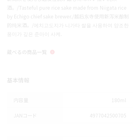
酒。/Tasteful pure rice sake made from Niigata rice
by Echigo chief sake brewer./越后东寺使用新泻米酿制
的纯米酒。/에치고도지가 니가타 쌀을 사용하여 양조한
풍미가 깊은 준마이 사케.
蔵べる
の商品一覧
基本情報
内容量
180ml
JANコード
4977042500705