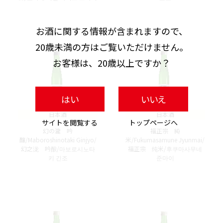
お酒に関する情報が含まれますので、
20歳未満の方はご覧いただけません。
お客様は、20歳以上ですか？
はい
いいえ
日本酒
日本酒
サイトを閲覧する
トップページへ
幻の瀧 吟
福正宗 純
醸/Maboroshinotaki Ginjyo/
米/Fukumasamune Jyunmai/
幻之泷 吟酿/마보로시노타
福正宗 纯米/후쿠마사무네
키 긴조
준마이