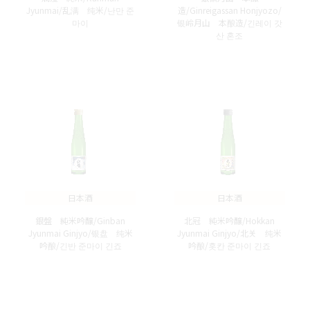
Jyunmai/乱满 纯米/난만 준
造/Ginreigassan Honjyozo/
마이
银岭月山 本酿造/긴레이 갓
산 혼조
日本酒
日本酒
銀盤 純米吟醸/Ginban
北冠 純米吟醸/Hokkan
Jyunmai Ginjyo/银盘 纯米
Jyunmai Ginjyo/北关 纯米
吟酿/긴반 준마이 긴죠
吟酿/홋칸 준마이 긴죠