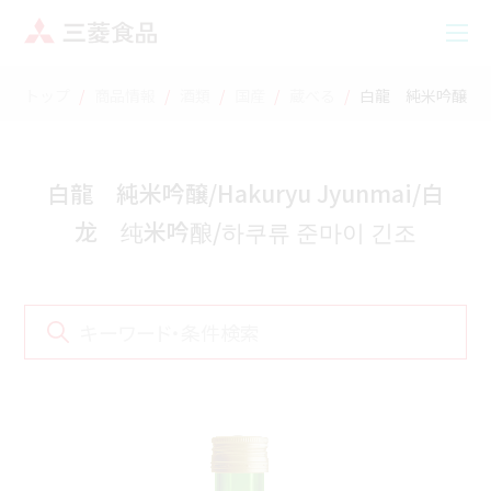
トップ
商品情報
酒類
国産
蔵べる
白龍 純米吟醸/Hak
白龍 純米吟醸/Hakuryu Jyunmai/白
龙 纯米吟酿/하쿠류 준마이 긴조
キーワード・条件検索