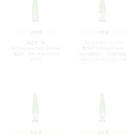
日本酒
日本酒
福正宗 純
まいるど白川 にごり
米/Fukumasamune Jyunmai/
酒/Mild Shirakawa Sweet
福正宗 纯米/후쿠마사무네
sake/温和白川 浑浊的清酒/
준마이
마일드 시라카와 니고리 사케
日本酒
日本酒