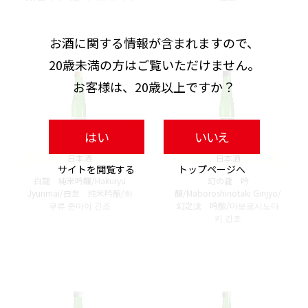
お酒に関する情報が含まれますので、
20歳未満の方はご覧いただけません。
お客様は、20歳以上ですか？
はい
いいえ
日本酒
日本酒
サイトを閲覧する
トップページへ
白龍 純米吟醸/Hakuryu
幻の瀧 吟
Jyunmai/白龙 纯米吟酿/하
醸/Maboroshinotaki Ginjyo/
쿠류 준마이 긴조
幻之泷 吟酿/마보로시노타
키 긴조