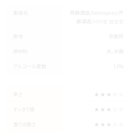
製造元
齊藤酒造/Saitosyuzo/齐
藤酒造/사이토 양조장
産地
京都府
原材料
米、米麹
アルコール度数
15%
辛さ
★ ★ ★ ☆ ☆
すっきり感
★ ★ ★ ☆ ☆
香りの強さ
★ ★ ★ ☆ ☆