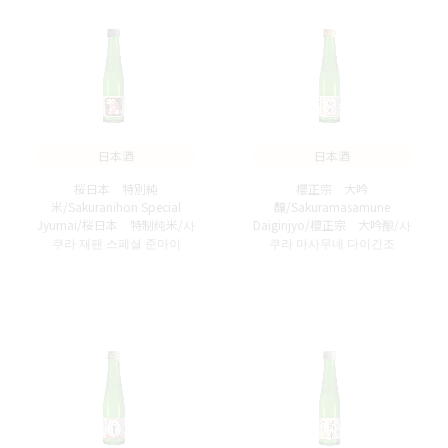
日本酒
日本酒
桜日本 特別純
櫻正宗 大吟
米/Sakuranihon Special
醸/Sakuramasamune
Jyumai/桜日本 特制纯米/사
Daiginjyo/櫻正宗 大吟酿/사
쿠라 재팬 스페셜 준마이
쿠라 마사무네 다이긴조