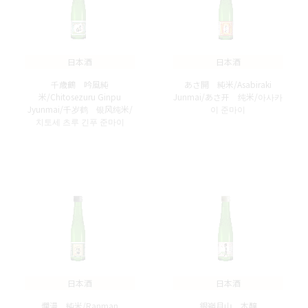
日本酒
日本酒
千歳鶴 吟風純
あさ開 純米/Asabiraki
米/Chitosezuru Ginpu
Junmai/あさ开 纯米/아사카
Jyunmai/千岁鹤 银风纯米/
이 준마이
치토세 츠루 긴푸 준마이
日本酒
日本酒
爛漫 純米/Ranman
銀嶺月山 本醸