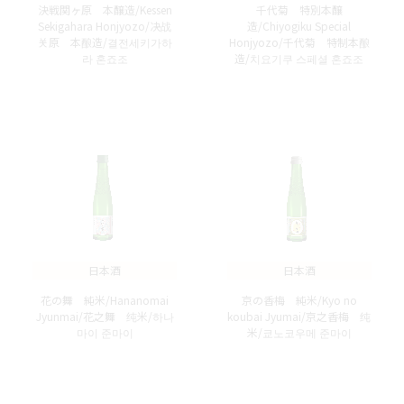
決戦関ヶ原 本醸造/Kessen
千代菊 特別本醸
Sekigahara Honjyozo/决战
造/Chiyogiku Special
关原 本酿造/결전세키가하
Honjyozo/千代菊 特制本酿
라 혼죠조
造/치요기쿠 스페셜 혼죠조
日本酒
日本酒
花の舞 純米/Hananomai
京の香梅 純米/Kyo no
Jyunmai/花之舞 纯米/하나
koubai Jyumai/京之香梅 纯
마이 준마이
米/쿄노코우메 준마이