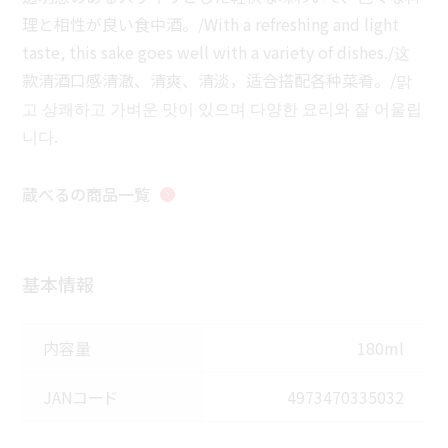
理と相性が良い食中酒。/With a refreshing and light
taste, this sake goes well with a variety of dishes./这
款清酒口感清澈、清爽、清淡，适合搭配各种菜肴。/맑
고 상쾌하고 가벼운 맛이 있으며 다양한 요리와 잘 어울립
니다.
蔵べる
の商品一覧
基本情報
内容量
180ml
JANコード
4973470335032