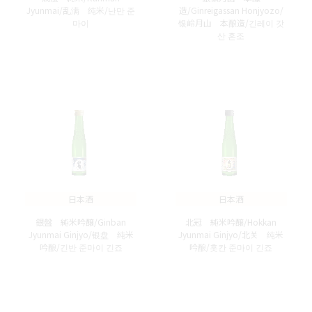
Jyunmai/乱满 纯米/난만 준
造/Ginreigassan Honjyozo/
마이
银岭月山 本酿造/긴레이 갓
산 혼조
日本酒
日本酒
銀盤 純米吟醸/Ginban
北冠 純米吟醸/Hokkan
Jyunmai Ginjyo/银盘 纯米
Jyunmai Ginjyo/北关 纯米
吟酿/긴반 준마이 긴죠
吟酿/홋칸 준마이 긴죠