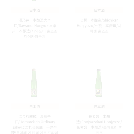
日本酒
日本酒
澤乃井 本醸造大辛
七賢 本醸造/Shichiken
口/Sawanoi Honjyozo/泽
Honjyozo/七贤 本酿造/시
井 本酿造/사와노이 혼죠조
치켄 혼죠조
다이카라구치
日本酒
日本酒
ほまれ麒麟 淡麗辛
長者盛 本醸
口/Homarekirin Ordinary
造/Chojyazakari Honjyozo/
sake/ほまれ长颈鹿 干净辛
长者盛 本酿造/쵸자모리 혼
辣/호마레 기린 라이트 드라이
죠조