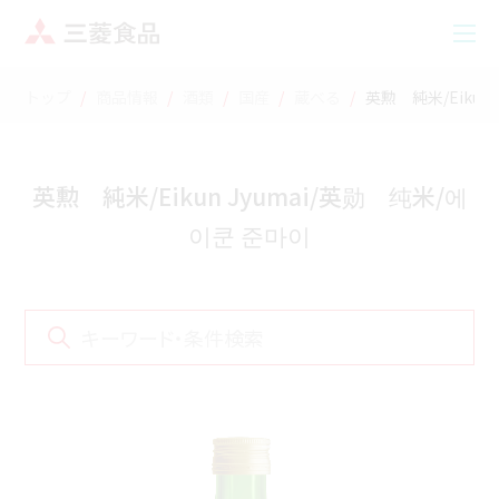
トップ
商品情報
酒類
国産
蔵べる
英勲 純米/Eikun
英勲 純米/Eikun Jyumai/英勋 纯米/에
이쿤 준마이
キーワード・条件検索