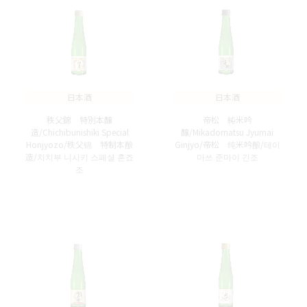
日本酒
日本酒
秩父錦 特別本醸
帝松 純米吟
造/Chichibunishiki Special
醸/Mikadomatsu Jyumai
Honjyozo/秩父锦 特制本酿
Ginjyo/帝松 纯米吟酿/테이
造/치치부 니시키 스페셜 혼죠
마쓰 준마이 긴조
조