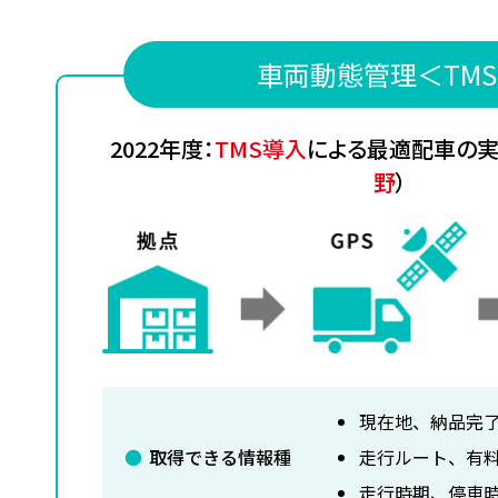
車両動態管理＜TM
2022年度：
TMS導入
による最適配車の
野
）
現在地、納品完
取得できる情報種
走行ルート、有
走行時期、停車