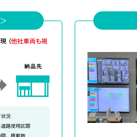
S＞
実現
（
他社車両も視
了状況
料道路使用区間
時間、積載数