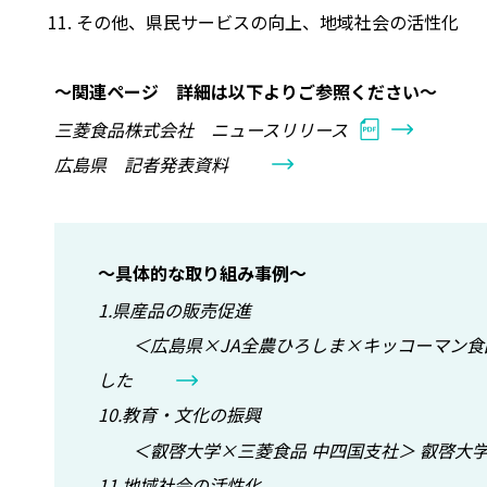
その他、県民サービスの向上、地域社会の活性化
～関連ページ 詳細は以下よりご参照ください～
三菱食品株式会社 ニュースリリース
広島県 記者発表資料
～具体的な取り組み事例～
1.県産品の販売促進
＜広島県×JA全農ひろしま×キッコーマン食品
した
10.教育・文化の振興
＜叡啓大学×三菱食品 中四国支社＞ 叡啓大学
11.地域社会の活性化