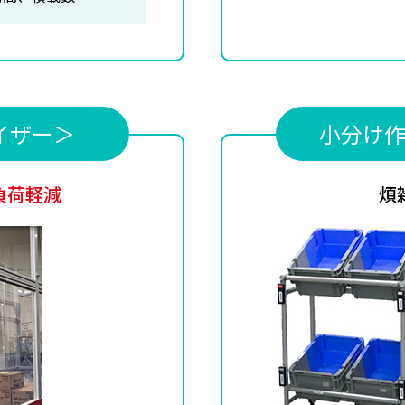
イザー＞
小分け
負荷軽減
煩