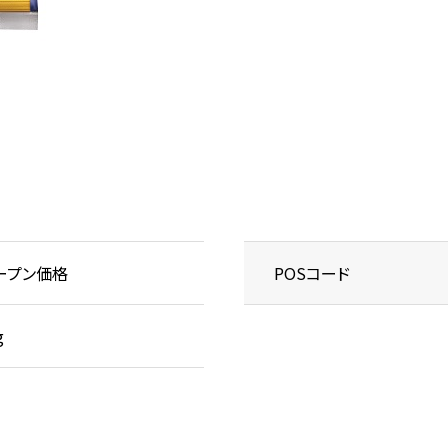
ープン価格
POSコード
g